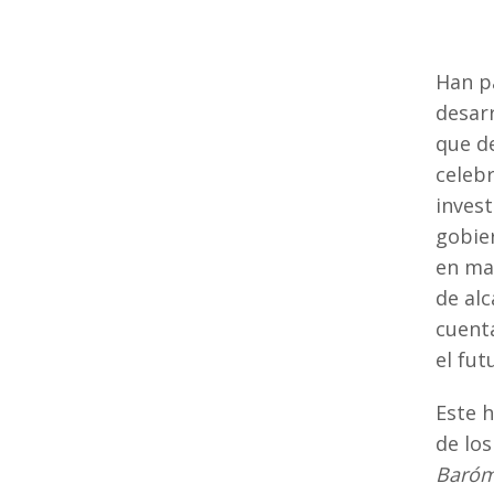
Han p
desar
que d
celeb
invest
gobie
en mar
de alc
cuent
el fut
Este 
de los
Baróme