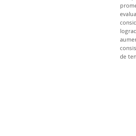
prome
evalu
consi
lograd
aumen
consi
de te