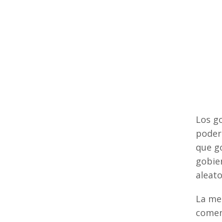
Los g
poder
que go
gobier
aleato
La me
comen