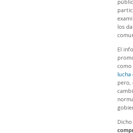
públic
a
parti
q
examin
los da
t
comun
p
El in
t
promo
a
como 
lucha 
pero,
cambio
norma 
gobier
Dicho
compr