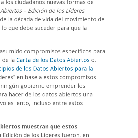
r a los ciudadanos nuevas formas de
e quality score (out of 100) of the data
ial datasets cluster compared with the
biertos – Edición de los Líderes
s editions.
 de la década de vida del movimiento de
il society engagement, innovation, and
s lo que debe suceder para que la
rs Edition and the 115 governments in the
 asumido compromisos específicos para
itical, social and economic impact between
ents in the initial First Barometer global
 de la
Carta de los Datos Abiertos
o,
ositive impact).
cipios de los Datos Abiertos para la
íderes” en base a estos compromisos
a ningún gobierno emprender los
ara hacer de los datos abiertos una
vo es lento, incluso entre estos
Abiertos muestran que estos
 Edición de los Líderes fueron, en