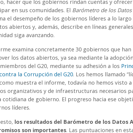
o, hacer que los gobiernos rindan cuentas y ofrece
Figure 3. Availability of truly open data (%age) and averag
vailable in the 30 leader governments for the Barometer soc
cipar en sus comunidades. El
Barómetro de los Datos A
uality score of the the full governments group in all previou
a el desempeño de los gobiernos líderes a lo largo
Figure 4. Open Data Barometer scores comparison for civ
tos abiertos y, además, describe en líneas generale
raining indicators between the 30 governments in the Leade
idad siga avanzando.
revious Fourth Barometer global assessment.
forme examina concretamente 30 gobiernos que han
Figure 5. Open Data Barometer scores comparison for pol
he 30 governments in the Leaders Edition and the 77 governm
ver los datos abiertos, ya sea mediante la adopción
ssessment (average out of 10 – where 10 is highest level of p
miembros del G20, mediante su adhesión a los
Prin
contra la Corrupción del G20
. Los hemos llamado “l
 como muestra el informe, todavía no hemos visto 
s organizativos y de infraestructuras necesarios p
cotidiana de gobierno. El progreso hacia ese objeti
nos líderes.
 esto,
los resultados del Barómetro de los Datos 
omisos son importantes
. Las puntuaciones en esta