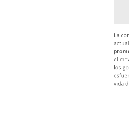
La con
actua
prome
el mo
los go
esfuer
vida d