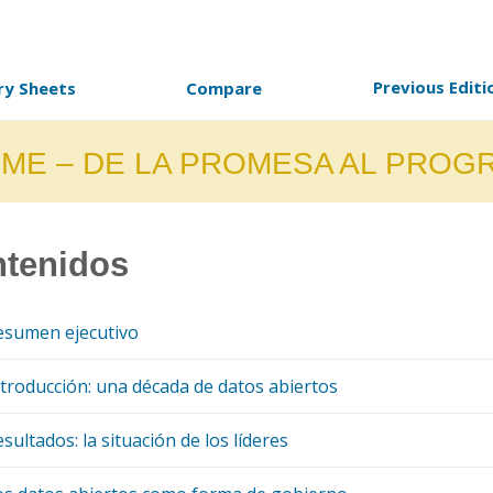
Previous Editi
ry Sheets
Compare
ME – DE LA PROMESA AL PROG
tenidos
sumen ejecutivo
troducción: una década de datos abiertos
.1 Retrospectiva: lecciones globales de ediciones pasadas
sultados: la situación de los líderes
.2 ¿Son estos los verdaderos líderes de los datos abiertos?
.1 El camino hacia el progreso